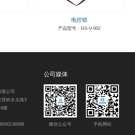
电控锁
产品型号：GS-V-002
公司媒体
有限公司
龙背岭永太路3
6楼
8500138588
微信公众号
手机网站