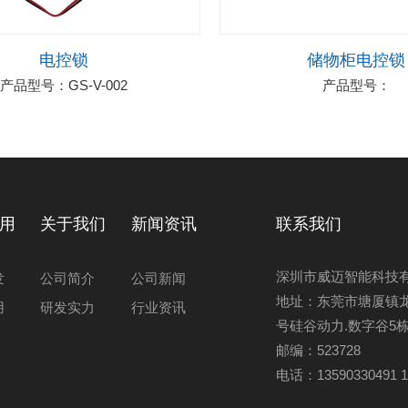
电控锁
储物柜电控锁
产品型号：GS-V-002
产品型号：
用
关于我们
新闻资讯
联系我们
深圳市威迈智能科技
发
公司简介
公司新闻
地址：东莞市塘厦镇
用
研发实力
行业资讯
号硅谷动力.数字谷5栋
邮编：523728
电话：13590330491 1